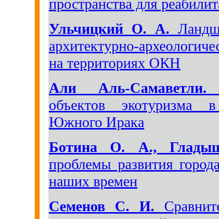
пространства для реабилит
Ульчицкий О. А.
Ландша
архитектурно-археологич
на территориях ОКН
Али Аль-Самаветли.
М
объектов экотуризма в
Южного Ирака
Ботина О. А., Глады
проблемы развития город
наших времен
Семенов С. И.
Сравните