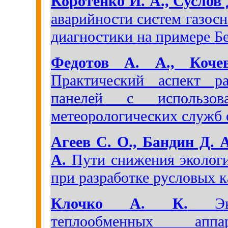
Коротенко И. А., Суслов 
аварийности систем газос
диагностики на примере Б
Федотов А. А., Коч
Практический аспект р
панелей с использов
метеорологических служб 
Агеев С. О., Бандин Д. А
А.
Пути снижения экологи
при разработке русловых к
Клочко А. К.
Эксп
теплообменных апп