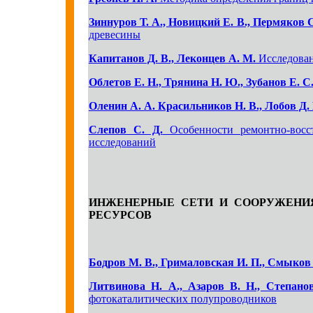
Зиннуров Т. А., Новицкий Е. В., Пермяков С
древесины
Капитанов Д. В., Леконцев А. М.
Исследован
Облетов Е. Н., Трянина Н. Ю., Зубанов Е. С.
Оленин А. А. Красильников Н. В., Лобов Д. 
Слепов С. Д.
Особенности ремонтно-восст
исследований
ИНЖЕНЕРНЫЕ СЕТИ И СООРУЖЕНИЯ
РЕСУРСОВ
Бодров М. В., Грималовская И. П., Смыков 
Литвинова Н. А., Азаров В. Н., Степано
фотокаталитических полупроводников