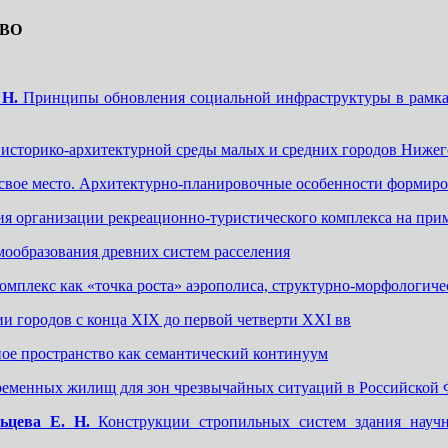
ТВО
 Н.
Принципы обновления социальной инфраструктуры в рамках
сторико-архитектурной среды малых и средних городов Нижег
вое место. Архитектурно-планировочные особенности формиро
я организации рекреационно-туристического комплекса на при
ообразования древних систем расселения
мплекс как «точка роста» аэрополиса, структурно-морфологич
и городов с конца XIX до первой четверти XXI вв
ое пространство как семантический континуум
менных жилищ для зон чрезвычайных ситуаций в Российской 
ьцева Е. Н.
Конструкции стропильных систем здания научн