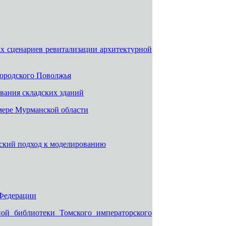
 сценариев ревитализации архитектурной
ородского Поволжья
вания складских зданий
мере Мурманской области
еский подход к моделированию
Федерации
ой библиотеки Томского императорского