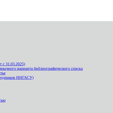
 с 31.03.2025)
оязычного варианта библиографического списка
тье
отрудников ННГАСУ)
тью