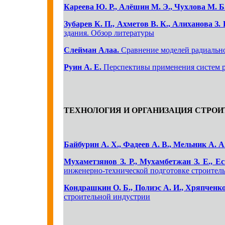
Кареева Ю. Р., Алёшин М. Э., Чухлова М. Б
Зубарев К. П., Ахметов В. К., Алиханова З. 
здания. Обзор литературы
Слейман Алаа.
Сравнение моделей радиально
Руин А. Е.
Перспективы применения систем 
ТЕХНОЛОГИЯ И ОРГАНИЗАЦИЯ СТРОИ
Байбурин А. Х., Фадеев А. В., Мельник А. А
Мухаметзянов З. Р., Мухамбетжан З. Е., Е
инженерно-технической подготовке строител
Кондрашкин О. Б., Полиэс А. И., Хряпченко
строительной индустрии