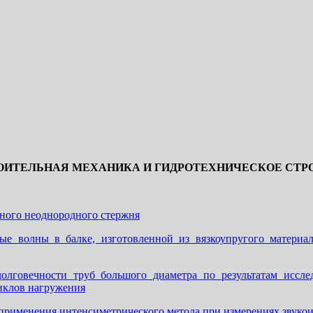
ОИТЕЛЬНАЯ МЕХАНИКА И ГИДРОТЕХНИЧЕСКОЕ СТР
ного неоднородного стержня
е волны в балке, изготовленной из вязкоупругого материал
лговечности труб большого диаметра по результатам иссл
иклов нагружения
применения интенсиметрического метода при измерениях звукои