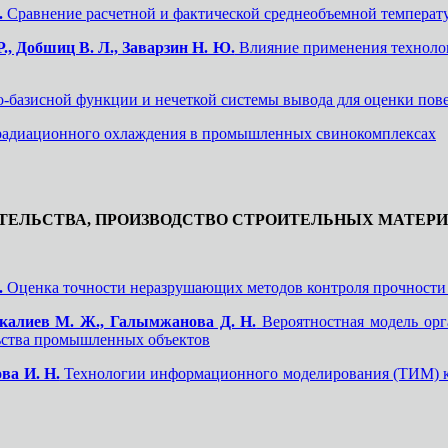
.
Сравнение расчетной и фактической среднеобъемной температ
Р., Добшиц В. Л., Заварзин Н. Ю.
Влияние применения технолог
-базисной функции и нечеткой системы вывода для оценки пове
радиационного охлаждения в промышленных свинокомплексах
ТЕЛЬСТВА, ПРОИЗВОДСТВО СТРОИТЕЛЬНЫХ МАТЕРИ
.
Оценка точности неразрушающих методов контроля прочности
скалиев М. Ж., Галымжанова Д. Н.
Вероятностная модель орг
ьства промышленных объектов
ва И. Н.
Технологии информационного моделирования (ТИМ) к