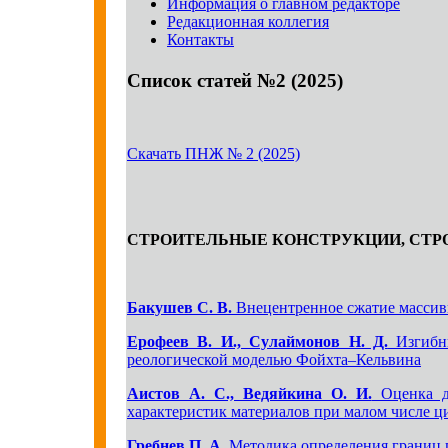
Информация о главном редакторе
Редакционная коллегия
Контакты
Список статей №2 (2025)
Скачать ПНЖ № 2 (2025)
СТРОИТЕЛЬНЫЕ КОНСТРУКЦИИ, СТР
Бакушев С. В.
Внецентренное сжатие массив
Ерофеев В. И., Сулаймонов Н. Д.
Изгибны
реологической моделью Фойхта–Кельвина
Аистов А. С., Ведяйкина О. И.
Оценка до
характеристик материалов при малом числе ц
Гребнев П. А.
Методика определения границ 