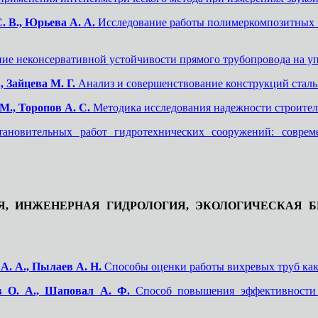
. В., Юрьева А. А.
Исследование работы полимеркомпозитных с
ие неконсервативной устойчивости прямого трубопровода на 
, Зайцева М. Г.
Анализ и совершенствование конструкций сталь
М., Торопов А. С.
Методика исследования надежности строител
ановительных работ гидротехнических сооружений: соврем
, ИНЖЕНЕРНАЯ ГИДРОЛОГИЯ, ЭКОЛОГИЧЕСКАЯ Б
А. А., Пылаев А. Н.
Способы оценки работы вихревых труб как
в О. А., Шаповал А. Ф.
Способ повышения эффективности 