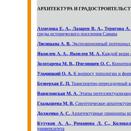
АРХИТЕКТУРА И ГРАДОСТРОИТЕЛЬС
Ахмедова Е. А., Лазарев В. А., Терягова А.
среды исторического поселения Самара
Лисицына А. В.
Экспозиционный потенциал и
Яковлев А. А., Яковлев М. А.
Каждой вещи с
Золотарева М. В., Пчелинцев О. С.
Концепци
Ульчицкий О. А.
К вопросу типологии и форм
Безверхая Е. П.
Транспортно-пересадочный ко
Вавилонская М. А.
Этапы интеллектуализаци
Гладышева М. В.
Синтетическое архитектурн
Долженко А. С.
Архитектурные принципы вре
Кутуков А. А., Романова Л. С., Колокол
университета