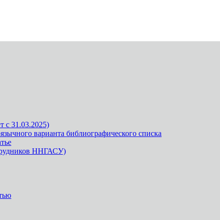
 с 31.03.2025)
оязычного варианта библиографического списка
атье
отрудников ННГАСУ)
тью