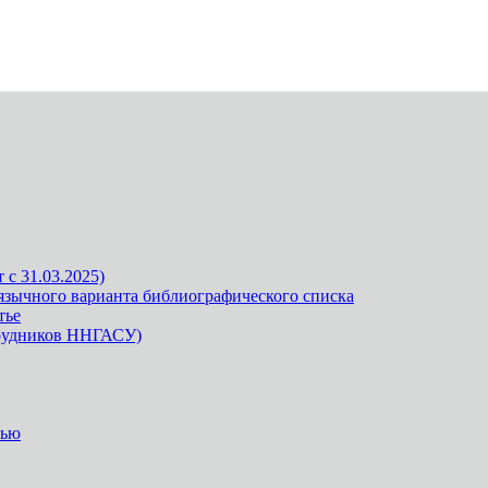
 с 31.03.2025)
язычного варианта библиографического списка
тье
трудников ННГАСУ)
тью