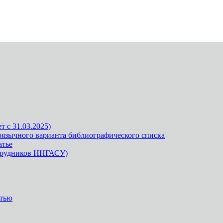
 с 31.03.2025)
оязычного варианта библиографического списка
атье
отрудников ННГАСУ)
атью